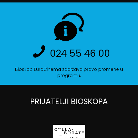
024 55 46 00
Bioskop EuroCinema zadržava pravo promene u
programu.
PRIJATELJI BIOSKOPA