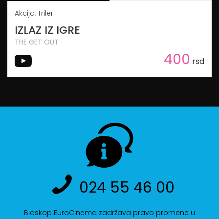
Akcija, Triler
IZLAZ IZ IGRE
THE GET OUT
400
rsd
024 55 46 00
Bioskop EuroCinema zadržava pravo promene u