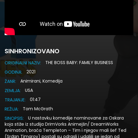
SINHRONIZOVANO
THE BOSS BABY: FAMILY BUSINESS
ORIGINALNI NAZIV:
2021
GODINA:
Animirani, Komedija
ŽANR:
USA
ZEMLJA:
01:47
TRAJANJE:
Tom McGrath
REŽIJA:
U nastavku komedije nominovane za Oskara
SINOPSIS:
koja stiže iz studija DrimVorks Animejšn/ DreamWorks
Animation, braća Templeton – Tim i njegov mali šef Ted
(Srđan Timarov) postali su odrasli i udaljili se jedan od