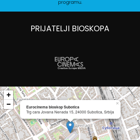
programu.
PRIJATELJI BIOSKOPA
+
−
×
Eurocinema bioskop Subotica
Trg cara Jovana Nenada 15, 24000 Subotica, Srbija