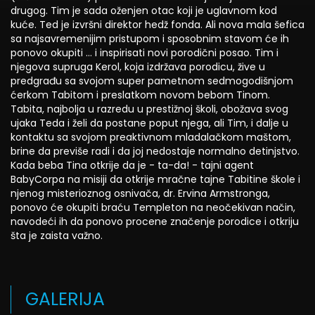
drugog. Tim je sada oženjen otac koji je uglavnom kod
kuće. Ted je izvršni direktor hedž fonda. Ali nova mala šefica
sa najsavremenijim pristupom i sposobnim stavom će ih
ponovo okupiti ... i inspirisati novi porodični posao. Tim i
njegova supruga Kerol, koja izdržava porodicu, žive u
predgrađu sa svojom super pametnom sedmogodišnjom
ćerkom Tabitom i preslatkom novom bebom Tinom.
Tabita, najbolja u razredu u prestižnoj školi, obožava svog
ujaka Teda i želi da postane poput njega, ali Tim, i dalje u
kontaktu sa svojom preaktivnom mladalačkom maštom,
brine da previše radi i da joj nedostaje normalno detinjstvo.
Kada beba Tina otkrije da je - ta-da! - tajni agent
BabyCorpa na misiji da otkrije mračne tajne Tabitine škole i
njenog misterioznog osnivača, dr. Ervina Armstronga,
ponovo će okupiti braću Templeton na neočekivan način,
navodeći ih da ponovo procene značenje porodice i otkriju
šta je zaista važno.
GALERIJA