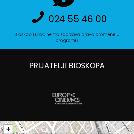
024 55 46 00
Bioskop EuroCinema zadržava pravo promene u
programu.
PRIJATELJI BIOSKOPA
+