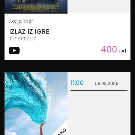
Akcija, Triler
IZLAZ IZ IGRE
THE GET OUT
400
rsd
11:00
09.08.2026.