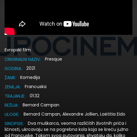
Evropski film
Presque
ORIGINALNI NAZIV:
2021
GODINA:
Komedija
ŽANR:
Francuska
ZEMLJA:
01:32
TRAJANJE:
Bernard Campan
REŽIJA:
Bernard Campan, Alexandre Jollien, Laëtitia Eido
ULOGE:
Dva muškarca, veoma različitih životnih priča i
SINOPSIS:
ličnosti, ukrcavaju se na pogrebna kola koja se kreću južno
od Francuske. Tokom svog putovanja, shvataju da, koliko