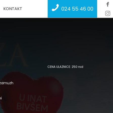
024 55 46 00
KONTAKT
CENA ULAZNICE: 250 rsd
 zamuzh
i