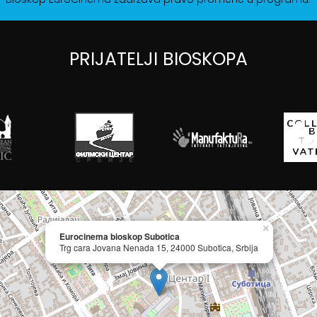
PRIJATELJI BIOSKOPA
×
Eurocinema bioskop Subotica
Trg cara Jovana Nenada 15, 24000 Subotica, Srbija