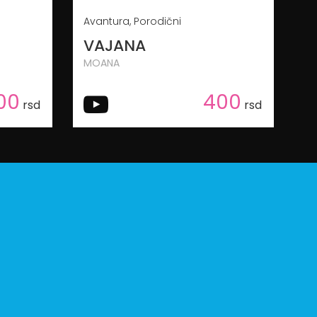
Avantura, Porodični
VAJANA
MOANA
00
400
rsd
rsd