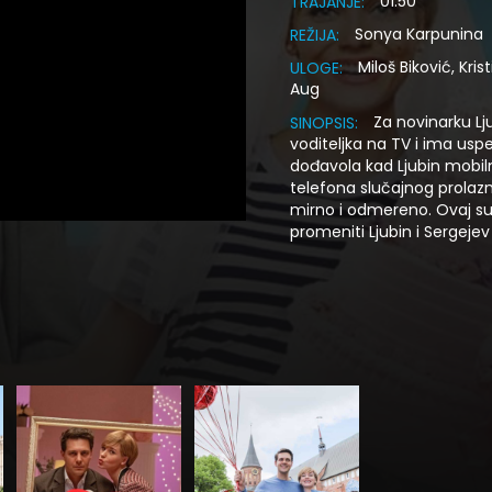
01:50
TRAJANJE:
Sonya Karpunina
REŽIJA:
Miloš Biković, Kri
ULOGE:
Aug
Za novinarku Lj
SINOPSIS:
voditeljka na TV i ima uspe
dođavola kad Ljubin mobiln
telefona slučajnog prolazni
mirno i odmereno. Ovaj sus
promeniti Ljubin i Sergejev 