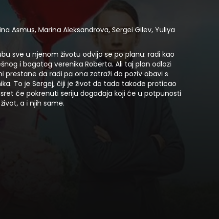
stina Asmus, Marina Aleksandrova, Sergei Gilev, Yuliya
ubu sve u njenom životu odvija se po planu: radi kao
šnog i bogatog verenika Roberta. Ali taj plan odlazi
i prestane da radi pa ona zatraži da poziv obavi s
ka. To je Sergej, čiji je život do tada takođe proticao
ret će pokrenuti seriju događaja koji će u potpunosti
život, a i njih same.