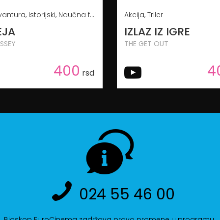
Akcija, Avantura, Istorijski, Naučna fantastika
Akcija, Triler
EJA
IZLAZ IZ IGRE
SSEY
THE GET OUT
400
4
rsd
024 55 46 00
Bioskop EuroCinema zadržava pravo promene u programu.