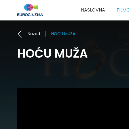
NASLOVNA
FILM
Nazad
HOĆU MUŽA
HOĆU MUŽA