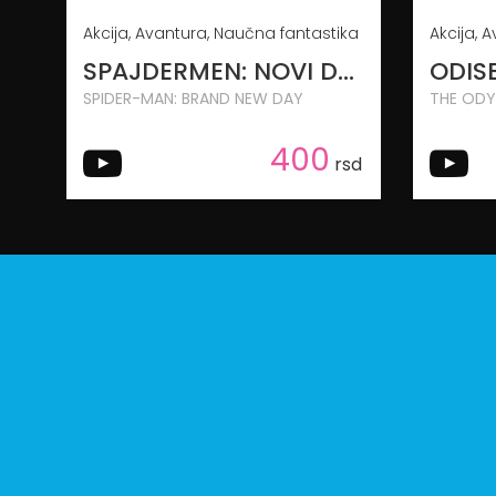
Akcija, Avantura, Naučna fantastika
SPAJDERMEN: NOVI DAN
ODIS
SPIDER-MAN: BRAND NEW DAY
THE ODY
400
rsd