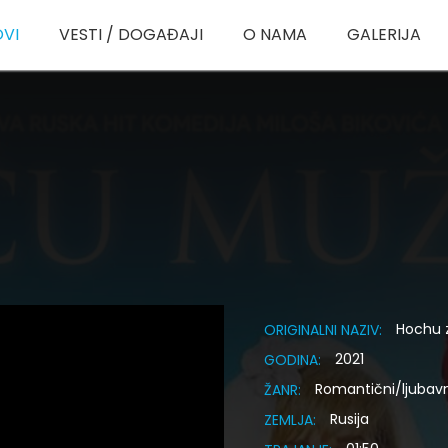
OVI
VESTI / DOGAĐAJI
O NAMA
GALERIJA
Hochu
ORIGINALNI NAZIV:
2021
GODINA:
Romantični/ljubavn
ŽANR:
Rusija
ZEMLJA: