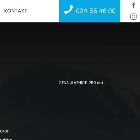
024 55 46 00
KONTAKT
CENA ULAZNICE: 250 rsd
oror