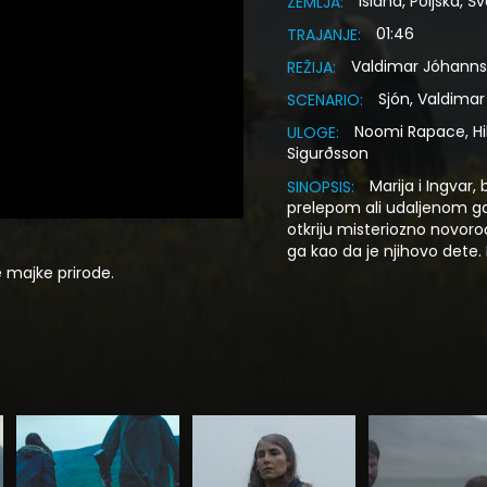
Island, Poljska, Š
ZEMLJA:
01:46
TRAJANJE:
Valdimar Jóhann
REŽIJA:
Sjón, Valdima
SCENARIO:
Noomi Rapace, Hil
ULOGE:
Sigurðsson
Marija i Ingvar
SINOPSIS:
prelepom ali udaljenom ga
otkriju misteriozno novor
ga kao da je njihovo dete.
 majke prirode.