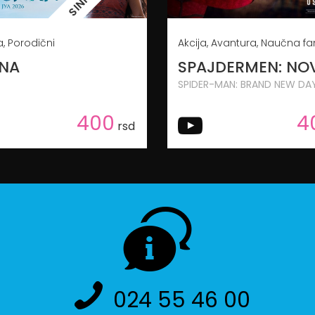
, Porodični
Akcija, Avantura, Naučna fa
NA
SPIDER-MAN: BRAND NEW DA
400
4
rsd
024 55 46 00