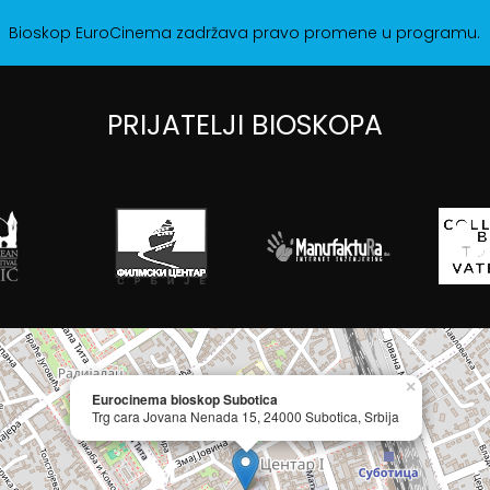
Bioskop EuroCinema zadržava pravo promene u programu.
PRIJATELJI BIOSKOPA
×
Eurocinema bioskop Subotica
Trg cara Jovana Nenada 15, 24000 Subotica, Srbija