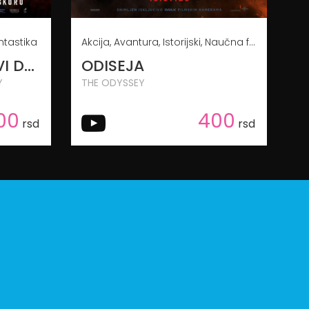
ntastika
Akcija, Avantura, Istorijski, Naučna fantastika
SPAJDERMEN: NOVI DAN
ODISEJA
Y
THE ODYSSEY
00
400
rsd
rsd