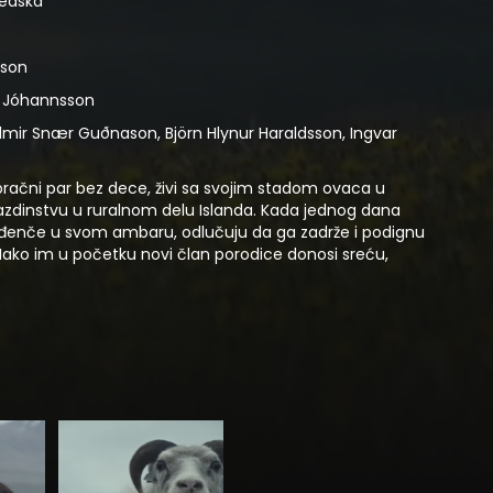
vedska
sson
r Jóhannsson
mir Snær Guðnason, Björn Hlynur Haraldsson, Ingvar
, bračni par bez dece, živi sa svojim stadom ovaca u
zdinstvu u ruralnom delu Islanda. Kada jednog dana
ođenče u svom ambaru, odlučuju da ga zadrže i podignu
 Iako im u početku novi član porodice donosi sreću,