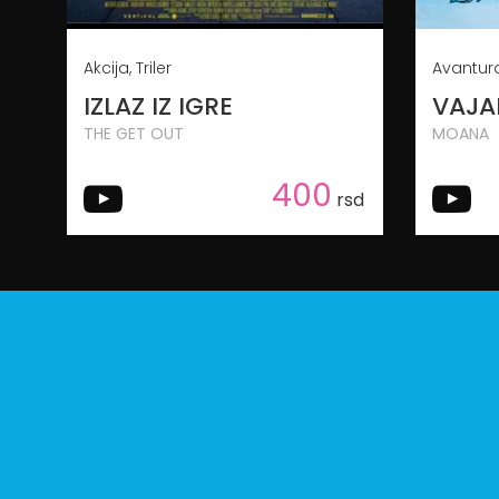
Akcija, Triler
Avantura
IZLAZ IZ IGRE
VAJA
THE GET OUT
MOANA
400
rsd