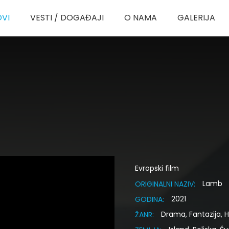
OVI
VESTI / DOGAĐAJI
O NAMA
GALERIJA
Evropski film
Lamb
ORIGINALNI NAZIV:
2021
GODINA:
Drama, Fantazija, H
ŽANR: