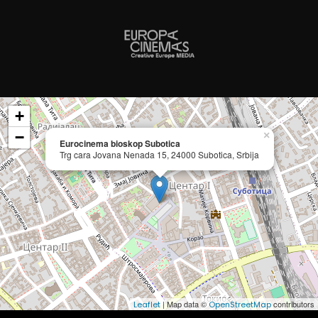
+
−
×
Eurocinema bioskop Subotica
Trg cara Jovana Nenada 15, 24000 Subotica, Srbija
| Map data ©
contributors
Leaflet
OpenStreetMap