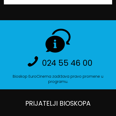
024 55 46 00
Bioskop EuroCinema zadržava pravo promene u
programu.
PRIJATELJI BIOSKOPA