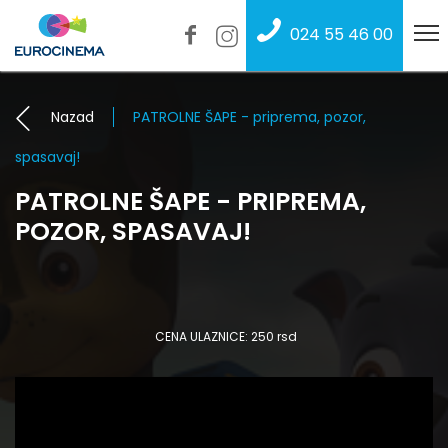
024 55 46 00
Nazad
PATROLNE ŠAPE - priprema, pozor,
spasavaj!
PATROLNE ŠAPE - PRIPREMA,
POZOR, SPASAVAJ!
CENA ULAZNICE: 250 rsd