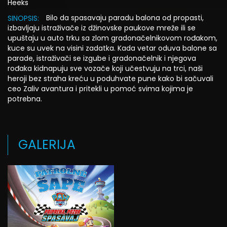
Heeks
Bilo da spasavaju paradu balona od propasti,
SINOPSIS:
izbavljaju istraživače iz džinovske paukove mreže ili se
upuštaju u auto trku sa zlom gradonačelnikovom rođakom,
kuce su uvek na visini zadatka. Kada vetar oduva balone sa
parade, istraživači se izgube i gradonačelnik i njegova
rođaka kidnapuju sve vozače koji učestvuju na trci, naši
heroji bez straha kreću u poduhvate pune kako bi sačuvali
ceo Zaliv avantura i pritekli u pomoć svima kojima je
potrebna.
GALERIJA