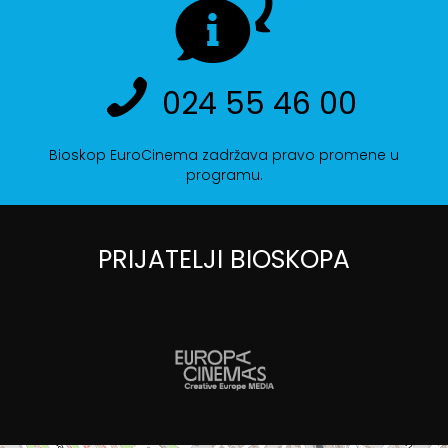
024 55 46 00
Bioskop EuroCinema zadržava pravo promene u
programu.
PRIJATELJI BIOSKOPA