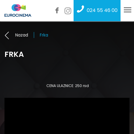
024 55 46 00
Nazad
Frka
FRKA
CENA ULAZNICE: 250 rsd