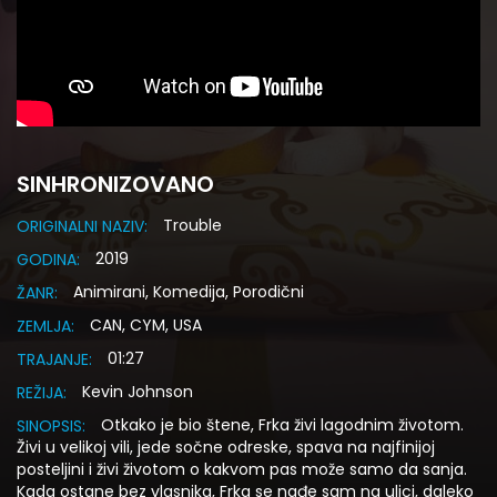
SINHRONIZOVANO
Trouble
ORIGINALNI NAZIV:
2019
GODINA:
Animirani, Komedija, Porodični
ŽANR:
CAN, CYM, USA
ZEMLJA:
01:27
TRAJANJE:
Kevin Johnson
REŽIJA:
Otkako je bio štene, Frka živi lagodnim životom.
SINOPSIS:
Živi u velikoj vili, jede sočne odreske, spava na najfinijoj
posteljini i živi životom o kakvom pas može samo da sanja.
Kada ostane bez vlasnika, Frka se nađe sam na ulici, daleko