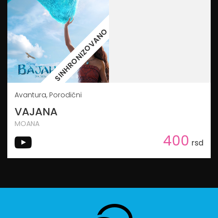
SINHRONIZOVANO
Avantura, Porodični
VAJANA
MOANA
400
rsd