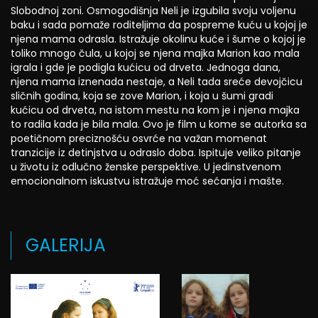
Slobodnoj zoni. Osmogodišnja Neli je izgubila svoju voljenu
baku i sada pomaže roditeljima da pospreme kuću u kojoj je
njena mama odrasla. Istražuje okolinu kuće i šume o kojoj je
toliko mnogo čula, u kojoj se njena majka Marion kao mala
igrala i gde je podigla kućicu od drveta. Jednoga dana,
njena mama iznenada nestaje, a Neli tada sreće devojčicu
sličnih godina, koja se zove Marion, i koja u šumi gradi
kućicu od drveta, na istom mestu na kom je i njena majka
to radila kada je bila mala. Ovo je film u kome se autorka sa
poetičnom preciznošću osvrće na važan momenat
tranzicije iz detinjstva u odraslo doba. Ispituje veliko pitanje
u životu iz odlučno ženske perspektive. U jedinstvenom
emocionalnom iskustvu istražuje moć sećanja i mašte.
GALERIJA