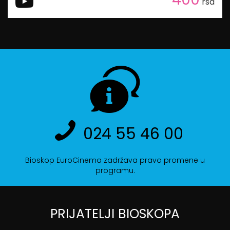
rsd
024 55 46 00
Bioskop EuroCinema zadržava pravo promene u
programu.
PRIJATELJI BIOSKOPA