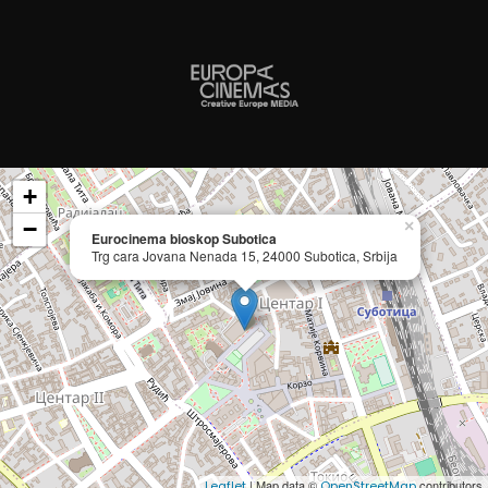
+
−
×
Eurocinema bioskop Subotica
Trg cara Jovana Nenada 15, 24000 Subotica, Srbija
| Map data ©
contributors
Leaflet
OpenStreetMap