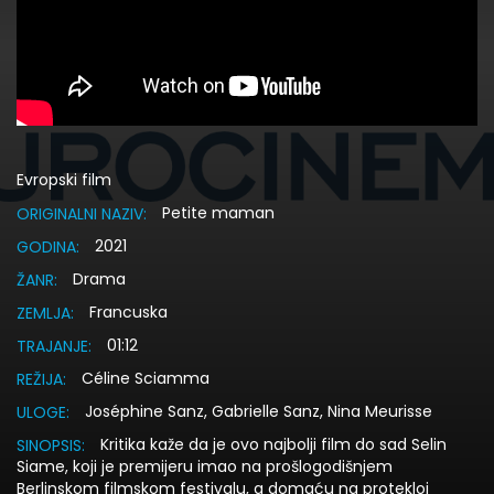
Evropski film
Petite maman
ORIGINALNI NAZIV:
2021
GODINA:
Drama
ŽANR:
Francuska
ZEMLJA:
01:12
TRAJANJE:
Céline Sciamma
REŽIJA:
Joséphine Sanz, Gabrielle Sanz, Nina Meurisse
ULOGE:
Kritika kaže da je ovo najbolji film do sad Selin
SINOPSIS:
Siame, koji je premijeru imao na prošlogodišnjem
Berlinskom filmskom festivalu, a domaću na protekloj