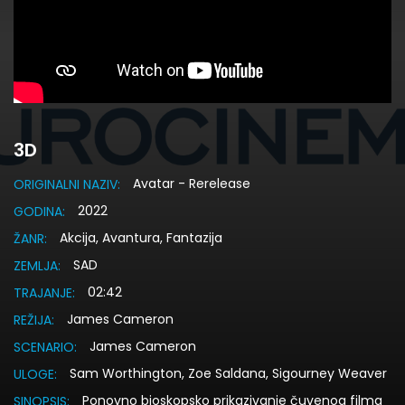
3D
Avatar - Rerelease
ORIGINALNI NAZIV:
2022
GODINA:
Akcija, Avantura, Fantazija
ŽANR:
SAD
ZEMLJA:
02:42
TRAJANJE:
James Cameron
REŽIJA:
James Cameron
SCENARIO:
Sam Worthington, Zoe Saldana, Sigourney Weaver
ULOGE:
Ponovno bioskopsko prikazivanje čuvenog filma
SINOPSIS: