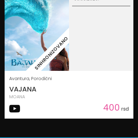
SINHRONIZOVANO
Avantura, Porodični
VAJANA
MOANA
400
rsd