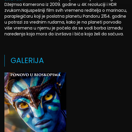
Džejmsa Kamerona iz 2009. godine u 4K rezoluciji i HDR
zvukom.Najuspešniji film svih vremena reditelja o marinacu,
paraplegičaru koji je poslatna planetu Pandoru 2154. godine
u potrazi za vrednim rudama, kako je na planeti porvodio
više vremena u njemu je počela da se vodi borba između
naređenja koja mora da izvršava i bića koja želi da sačuva.
GALERIJA