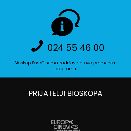
024 55 46 00
Bioskop EuroCinema zadržava pravo promene u
programu.
PRIJATELJI BIOSKOPA