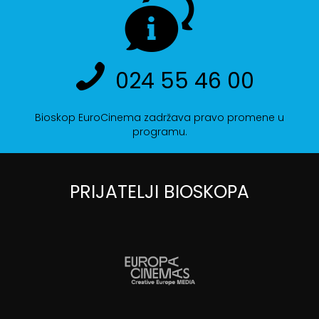
024 55 46 00
Bioskop EuroCinema zadržava pravo promene u
programu.
PRIJATELJI BIOSKOPA