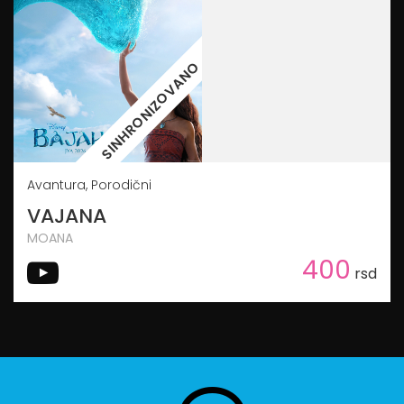
SINHRONIZOVANO
Avantura, Porodični
VAJANA
MOANA
400
rsd