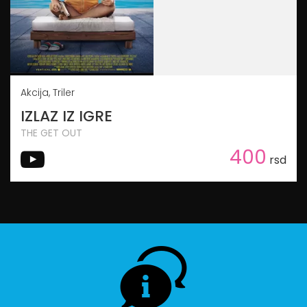
Akcija, Triler
IZLAZ IZ IGRE
THE GET OUT
400
rsd