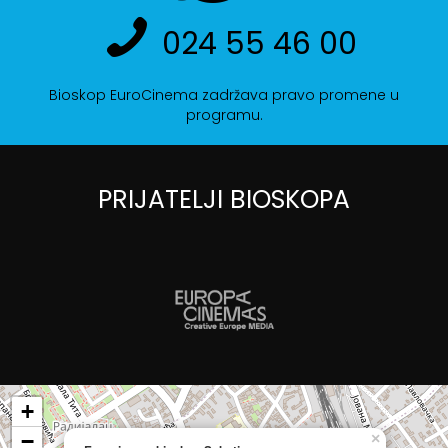
024 55 46 00
Bioskop EuroCinema zadržava pravo promene u
programu.
PRIJATELJI BIOSKOPA
+
−
×