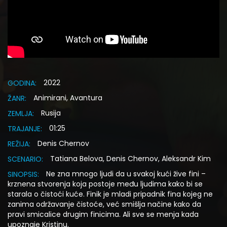
2022
GODINA:
Animirani, Avantura
ŽANR:
Rusija
ZEMLJA:
01:25
TRAJANJE:
Denis Chernov
REŽIJA:
Tatiana Belova, Denis Chernov, Aleksandr Kim
SCENARIO:
Ne zna mnogo ljudi da u svakoj kući žive fini –
SINOPSIS:
krznena stvorenja koja postoje među ljudima kako bi se
starala o čistoći kuće. Finik je mladi pripadnik fina kojeg ne
zanima održavanje čistoće, već smišlja načine kako da
pravi smicalice drugim finicima. Ali sve se menja kada
upoznaje Kristinu.