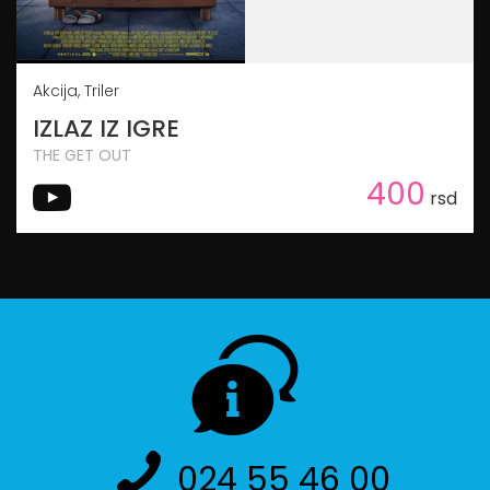
Akcija, Triler
IZLAZ IZ IGRE
THE GET OUT
400
rsd
024 55 46 00