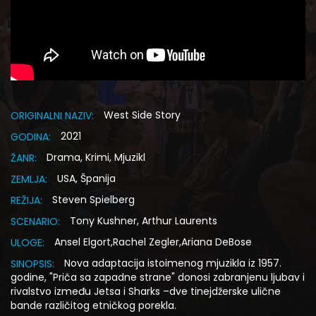
West Side Story
ORIGINALNI NAZIV:
2021
GODINA:
Drama, Krimi, Mjuzikl
ŽANR:
USA, Španija
ZEMLJA:
Steven Spielberg
REŽIJA:
Tony Kushner, Arthur Laurents
SCENARIO:
Ansel Elgort,Rachel Zegler,Ariana DeBose
ULOGE:
Nova adaptacija istoimenog mjuzikla iz 1957.
SINOPSIS:
godine, "Priča sa zapadne strane" donosi zabranjenu ljubav i
rivalstvo između Jetsa i Sharks –dve tinejdžerske ulične
bande različitog etničkog porekla.