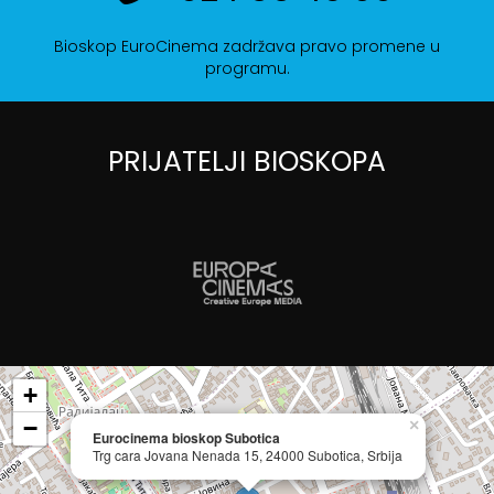
Bioskop EuroCinema zadržava pravo promene u
programu.
PRIJATELJI BIOSKOPA
+
−
×
Eurocinema bioskop Subotica
Trg cara Jovana Nenada 15, 24000 Subotica, Srbija