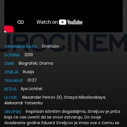
Streltsov
ORIGINALNI NAZIV:
2019
GODINA:
Biografski, Drama
ŽANR:
Rusija
ZEMLJA:
01:37
TRAJANJE:
Ilya Uchitel
REŽIJA:
Alexander Petrov (II), Stasya Miloslavskaya,
ULOGE:
Aleksandr Yatsenko
Inspirisan istinitim događajima, Streljcov je priča
SINOPSIS:
koja će vas uveriti da se snovi ostvaruju. Do svoje
dvadesete godine Eduard Streljcov je imao sve o čemu se