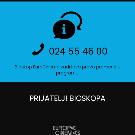
024 55 46 00
Bioskop EuroCinema zadržava pravo promene u
programu.
PRIJATELJI BIOSKOPA