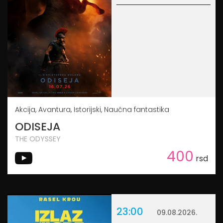
Akcija, Avantura, Istorijski, Naučna fantastika
ODISEJA
THE ODYSSEY
400
rsd
23:00
09.08.2026.