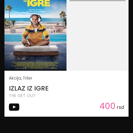
Akcija, Triler
IZLAZ IZ IGRE
THE GET OUT
400
rsd