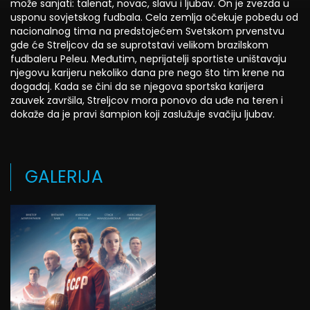
može sanjati: talenat, novac, slavu i ljubav. On je zvezda u
usponu sovjetskog fudbala. Cela zemlja očekuje pobedu od
nacionalnog tima na predstojećem Svetskom prvenstvu
gde će Streljcov da se suprotstavi velikom brazilskom
fudbaleru Peleu. Međutim, neprijatelji sportiste uništavaju
njegovu karijeru nekoliko dana pre nego što tim krene na
događaj. Kada se čini da se njegova sportska karijera
zauvek završila, Streljcov mora ponovo da uđe na teren i
dokaže da je pravi šampion koji zaslužuje svačiju ljubav.
GALERIJA