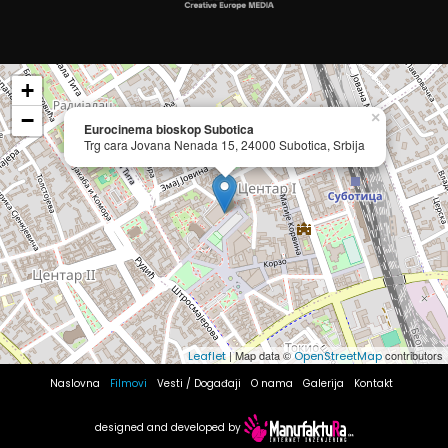
+
−
×
Eurocinema bioskop Subotica
Trg cara Jovana Nenada 15, 24000 Subotica, Srbija
| Map data ©
contributors
Leaflet
OpenStreetMap
Naslovna
Filmovi
Vesti / Događaji
O nama
Galerija
Kontakt
designed and developed by