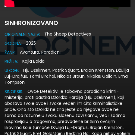
SINHRONIZOVANO
The Sheep Detectives
ORIGINALNI NAZIV:
2025
GODINA:
Avantura, Porodični
ŽANR:
Kajla Balda
REŽIJA:
Hjū Džekmen, Patrik Stjuart, Brajan Krenston, Džulija
ULOGE:
Luj-Drajfus, Tomi Birčhol, Nikolas Braun, Nikolas Galicin, Ema
Tompson
Ovce Detektivi je zabavna porodična krimi-
SINOPSIS:
misterija, prati pastira Džordža Hardija (Hjū Džekmen), koji
obožava svoje ovce i svake večeri im čita kriminalističke
priče. Ono što Džordž ne zna jeste da njegove ovce ne
samo da razumeju svaku složenu zavrzlamu, već i satima
raspravljaju o tragovima, predvođene britkim ovčijim
likovima koje tumače Džulija Luj-Drajfus, Brajan Krenston,
Patrik Stjuart, Bret Goldštajn i Redžina Hol. Kada njihov voljeni