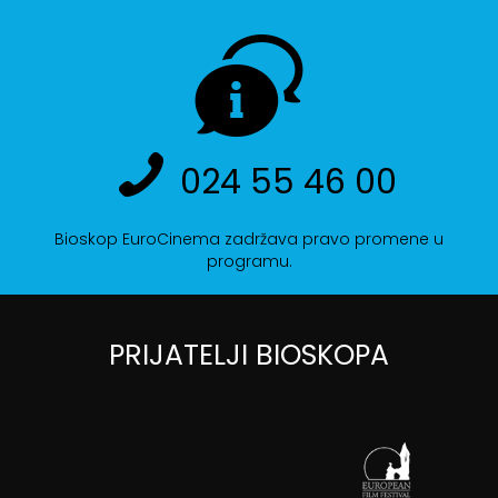
024 55 46 00
Bioskop EuroCinema zadržava pravo promene u
programu.
PRIJATELJI BIOSKOPA