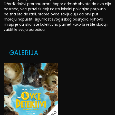
Džordž doživi preranu smrt, čopor odmah shvata da ovo nije
nesreća, već pravi slučaj! Pošto lokalni policajac potpuno
ne zna šta da radi, hrabre ovce zaključuju da prvi put
moraju napustiti sigurnost svog irskog pašnjaka. Njihova
misija je da iskoriste kolektivnu pamet kako bi rešile slučaj i
zaštitile svoju porodicu.
GALERIJA