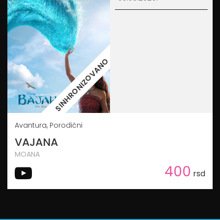
SINHRONIZOVANO
Avantura, Porodični
VAJANA
MOANA
400
rsd