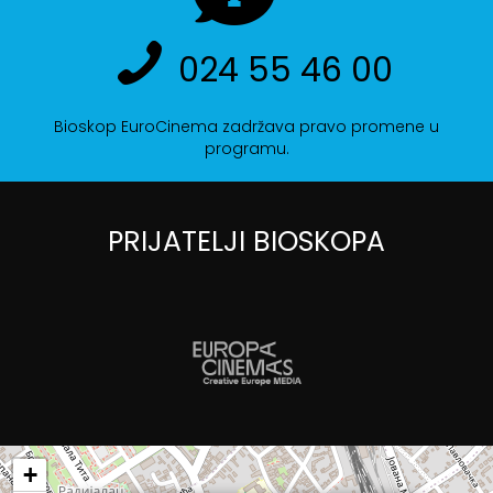
024 55 46 00
Bioskop EuroCinema zadržava pravo promene u
programu.
PRIJATELJI BIOSKOPA
+