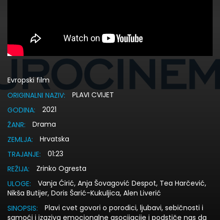
Evropski film
PLAVI CVIJET
ORIGINALNI NAZIV:
2021
GODINA:
Drama
ŽANR:
Hrvatska
ZEMLJA:
01:23
TRAJANJE:
Zrinko Ogresta
REŽIJA:
Vanja Ćirić, Anja Šovagović Despot, Tea Harčević,
ULOGE:
Nikša Butijer, Doris Šarić-Kukuljica, Alen Liverić
Plavi cvet govori o porodici, ljubavi, sebičnosti i
SINOPSIS:
samoći i izaziva emocionalne asocijacije i podstiče nas da