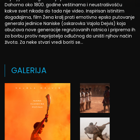
Dahoma oko 1800. godine veštinama i neustrašivošću
kakve svet nikada do tada nije video. Inspirisan istinitim
događajima, film Žena kralj prati emotivno epsko putovanje
generala jedinice Naniske (oskarovka Vajola Dejvis) koja
obučava nove generacije regrutovanih ratnica i priprema ih
za borbu protiv neprijatelja odlučnog da uništi njihov način
života. Za neke stvari vredi boriti se…
GALERIJA