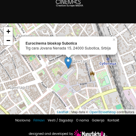
+
−
×
Eurocinema bioskop Subotica
Trg cara Jovana Nenada 15, 24000 Subotica, Srbija
| Map data ©
contributors
Leaflet
OpenStreetMap
Naslovna
Filmovi
Vesti / Događaji
O nama
Galerija
Kontakt
designed and developed by