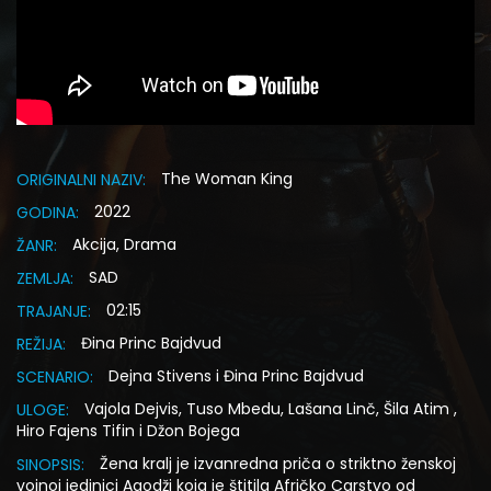
The Woman King
ORIGINALNI NAZIV:
2022
GODINA:
Akcija, Drama
ŽANR:
SAD
ZEMLJA:
02:15
TRAJANJE:
Đina Princ Bajdvud
REŽIJA:
Dejna Stivens i Đina Princ Bajdvud
SCENARIO:
Vajola Dejvis, Tuso Mbedu, Lašana Linč, Šila Atim ,
ULOGE:
Hiro Fajens Tifin i Džon Bojega
Žena kralj je izvanredna priča o striktno ženskoj
SINOPSIS:
vojnoj jedinici Agodži koja je štitila Afričko Carstvo od