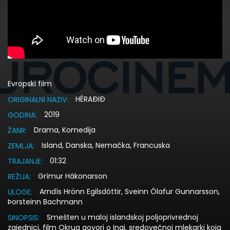
Evropski film
HÉRAÐIÐ
ORIGINALNI NAZIV:
2019
GODINA:
Drama, Komedija
ŽANR:
Island, Danska, Nemačka, Francuska
ZEMLJA:
01:32
TRAJANJE:
Grímur Hákonarson
REŽIJA:
Arndís Hrönn Egilsdóttir, Sveinn Ólafur Gunnarsson,
ULOGE:
Þorsteinn Bachmann
Smešten u maloj islandskoj poljoprivrednoj
SINOPSIS:
zajednici, film Okrug govori o Ingi, sredovečnoj mlekarki koja