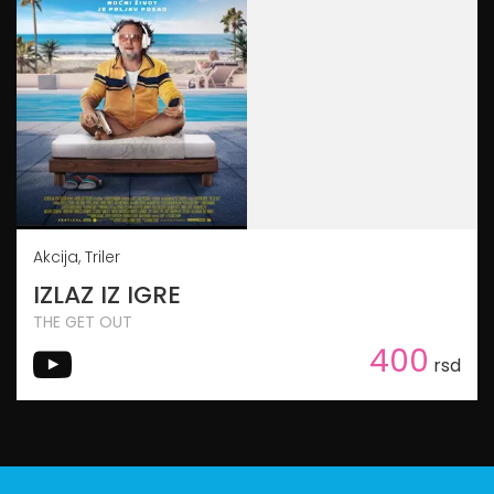
Akcija, Triler
IZLAZ IZ IGRE
THE GET OUT
400
rsd