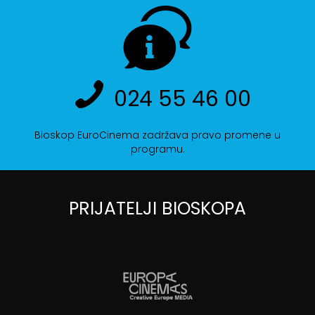
024 55 46 00
Bioskop EuroCinema zadržava pravo promene u
programu.
PRIJATELJI BIOSKOPA