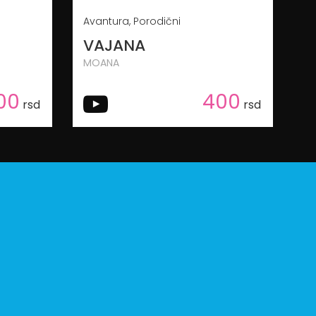
Avantura, Porodični
VAJANA
MOANA
00
400
rsd
rsd