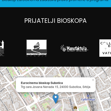
PRIJATELJI BIOSKOPA
×
Eurocinema bioskop Subotica
Trg cara Jovana Nenada 15, 24000 Subotica, Srbija