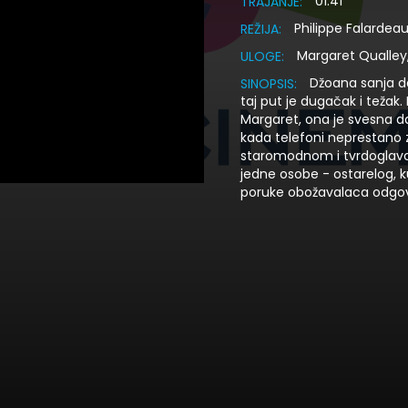
01:41
TRAJANJE:
Philippe Falardea
REŽIJA:
Margaret Qualley
ULOGE:
Džoana sanja da
SINOPSIS:
taj put je dugačak i težak.
Margaret, ona je svesna da
kada telefoni neprestano
staromodnom i tvrdoglavom
jedne osobe - ostarelog, k
poruke obožavalaca odgo