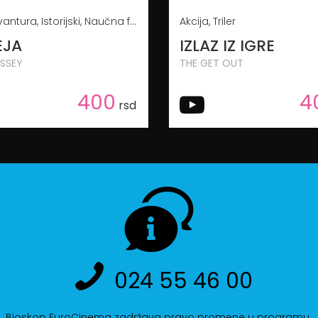
Akcija, Avantura, Istorijski, Naučna fantastika
Akcija, Triler
EJA
IZLAZ IZ IGRE
SSEY
THE GET OUT
400
4
rsd
024 55 46 00
Bioskop EuroCinema zadržava pravo promene u programu.