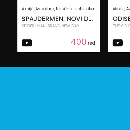
Akcija, Avantura, Naučna fantastika
SPAJDERMEN: NOVI DAN
ODIS
SPIDER-MAN: BRAND NEW DAY
THE ODY
400
rsd