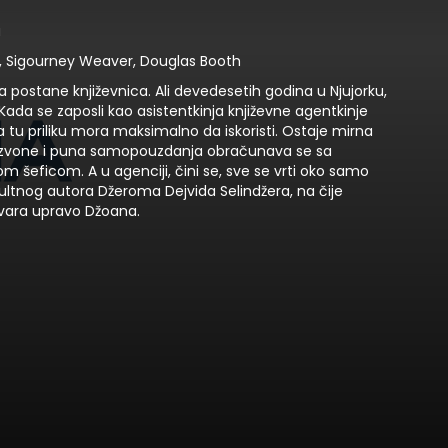
u
, Sigourney Weaver, Douglas Booth
 postane književnica. Ali devedesetih godina u Njujorku,
 Kada se zaposli kao asistentkinja književne agentkinje
 tu priliku mora maksimalno da iskoristi. Ostaje mirna
 zvone i puna samopouzdanja obračunava se sa
 šeficom. A u agenciji, čini se, sve se vrti oko samo
ultnog autora Džeroma Dejvida Selindžera, na čije
vara upravo Džoana.