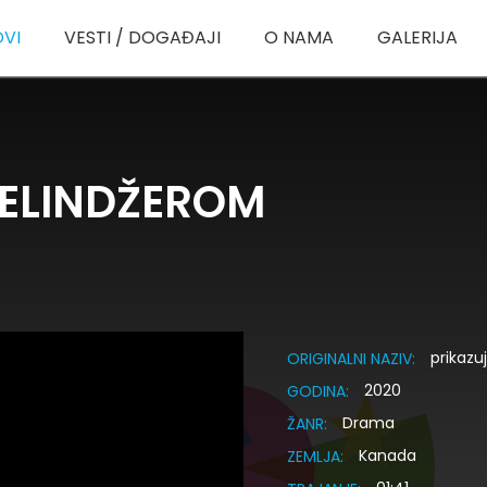
OVI
VESTI / DOGAĐAJI
O NAMA
GALERIJA
SELINDŽEROM
prikazu
ORIGINALNI NAZIV:
2020
GODINA:
Drama
ŽANR:
Kanada
ZEMLJA: