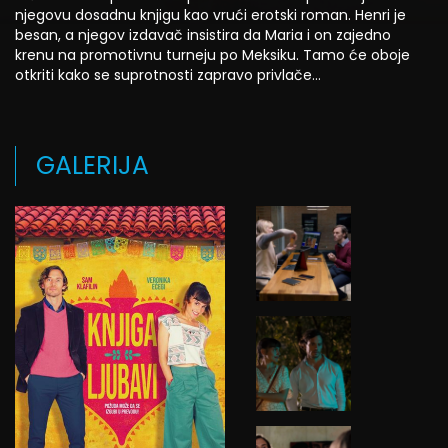
njegovu dosadnu knjigu kao vrući erotski roman. Henri je
besan, a njegov izdavač insistira da Maria i on zajedno
krenu na promotivnu turneju po Meksiku. Tamo će oboje
otkriti kako se suprotnosti zapravo privlače…
GALERIJA