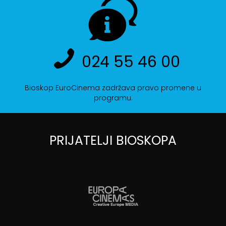
024 55 46 00
Bioskop EuroCinema zadržava pravo promene u
programu.
PRIJATELJI BIOSKOPA