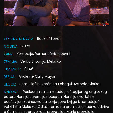
Book of Love
ORIGINALNI NAZIV:
2022
GODINA:
Komedija, Romantični/ljubavni
ŽANR:
Velika Britanija, Meksiko
ZEMLJA:
01:46
TRAJANJE:
Analeine Cal y Mayor
REŽIJA:
Sam Claflin, Verónica Echegui, Antonia Clarke
ULOGE:
Poslednji roman mladog, uštogljenog engleskog
SINOPSIS:
autora Henrija stvarni je neuspeh. Henri je međutim
oduševljen kad sazna da je njegova knjiga iznenađujući
veliki hit u Meksiku! Odlazi tamo na promociju i ubrzo otkriva
o čemu se zapravo radi: prevodilac Maria prevela je