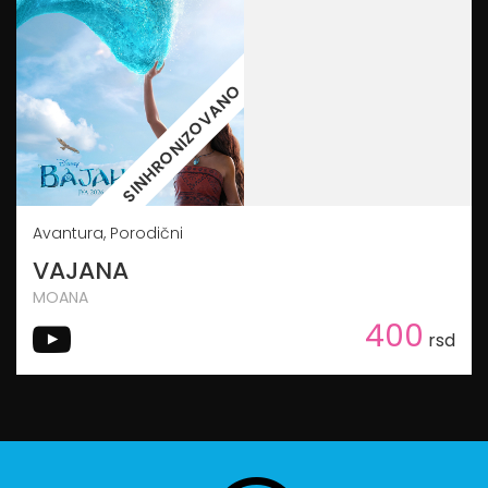
SINHRONIZOVANO
Avantura, Porodični
VAJANA
MOANA
400
rsd