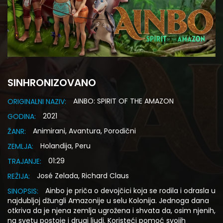
SINHRONIZOVANO
AINBO: SPIRIT OF THE AMAZON
ORIGINALNI NAZIV:
2021
GODINA:
Animirani, Avantura, Porodični
ŽANR:
Holandija, Peru
ZEMLJA:
01:29
TRAJANJE:
José Zelada, Richard Claus
REŽIJA:
Ainbo je priča o devojčici koja se rodila i odrasla u
SINOPSIS:
najdubljoj džungli Amazonije u selu Kolonija. Jednoga dana
otkriva da je njena zemlja ugrožena i shvata da, osim njenih,
na svetu postoje i drugi ljudi. Koristeći pomoć svojih