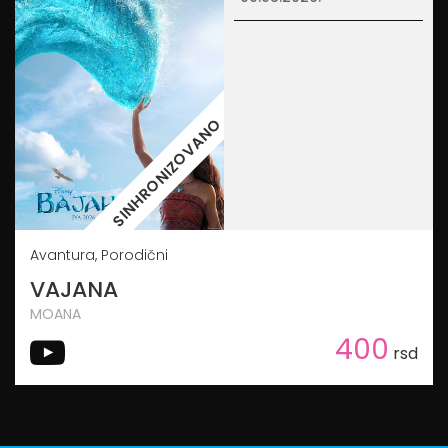
SINHRONIZOVANO
Avantura, Porodični
VAJANA
MOANA
400
rsd