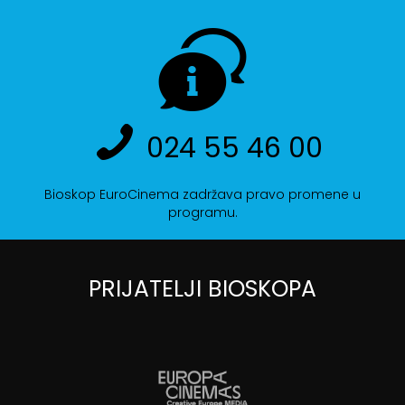
024 55 46 00
Bioskop EuroCinema zadržava pravo promene u
programu.
PRIJATELJI BIOSKOPA