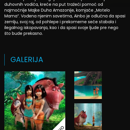
duhovnih vodiča, kreće na put tražeći pomoć od
najmoćnije Majke Duha Amazonije, kornjače „Motelo
Mama“. Vođena njenim savetima, Ainbo je odlučna da spasi
zemlju, svoj raj, od pohlepe i prekomerne seče stabala i
ilegalnog iskopavanja, kao i da spasi svoje ljude pre nego
što bude prekasno.
GALERIJA