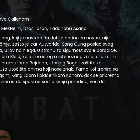
Dave Callaham
ka MekNejm, Džoš Lason, Tadanobu Asano
ang, koji je navikao da dobija batine za novac, nije
čnije, zašto je car Autvorlda, Šang Cung poslao svog
a, u lov na njega. U strahu za sigurnost svoje porodice,
jom Blejd, koja ima istog misterioznog zmaja sa kojim
 hramu lorda Rejdena, starijeg Boga i zaštitnika
ruža utočište onima koji nose znak. Tamo Kol trenira sa
ngom, Kang Laom i plaćenikom Kanom, dok se priprema
a vreme da spasi ne samo svoju porodicu, već da