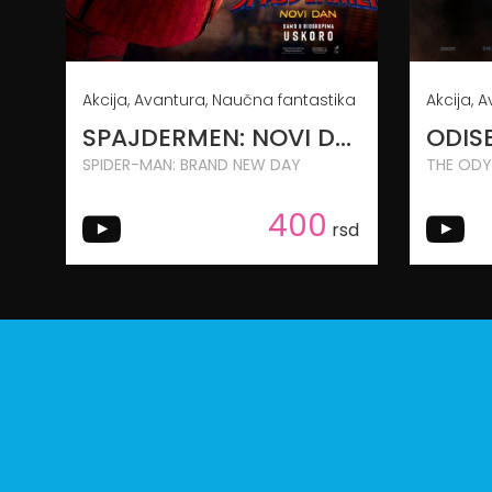
Akcija, Avantura, Naučna fantastika
SPAJDERMEN: NOVI DAN
ODIS
SPIDER-MAN: BRAND NEW DAY
THE ODY
400
rsd