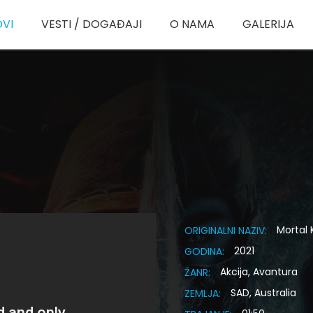
OVI
VESTI / DOGAĐAJI
O NAMA
GALERIJA
Mortal
ORIGINALNI NAZIV:
2021
GODINA:
Akcija, Avantura
ŽANR:
SAD, Australia
ZEMLJA: