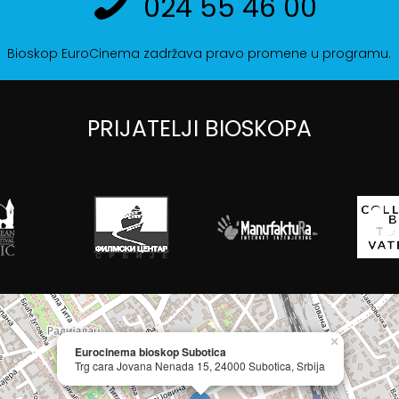
024 55 46 00
Bioskop EuroCinema zadržava pravo promene u programu.
PRIJATELJI BIOSKOPA
×
Eurocinema bioskop Subotica
Trg cara Jovana Nenada 15, 24000 Subotica, Srbija