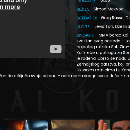
01:50
TRAJANJE:
Simon MekVod
REŽIJA:
Greg Russo, 
SCENARIO:
Levis Tan, Džesi
ULOGE:
MMA borac Kol J
SINOPSIS:
svestan svog nasleđa – ta
najboljeg ratnika Sab Ziro-
Kol kreće u potragu za Son
je rođena. Ubrzo se nađu u
Zemaljskog carstva, koji p
iskusnim ratnicima Lu Ka
nažan da otključa svoju arkanu - neizmernu snagu svoje duše - n