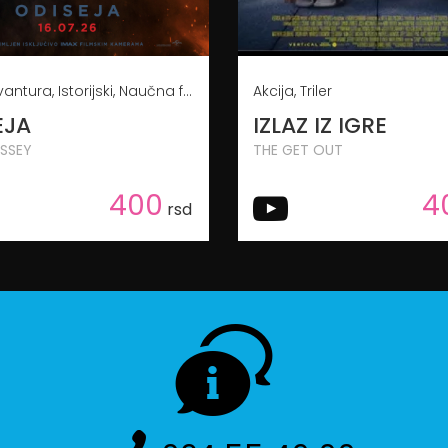
Akcija, Avantura, Istorijski, Naučna fantastika
Akcija, Triler
EJA
IZLAZ IZ IGRE
SSEY
THE GET OUT
400
4
rsd