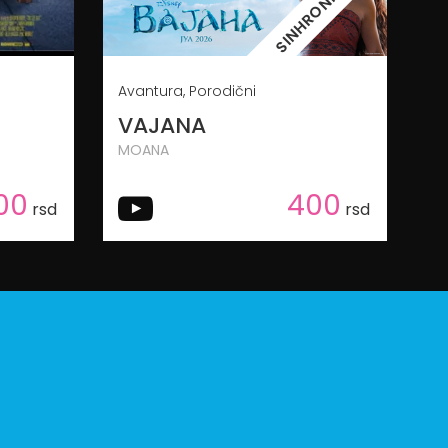
Avantura, Porodični
VAJANA
MOANA
00
400
rsd
rsd