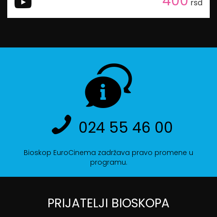
400
rsd
024 55 46 00
Bioskop EuroCinema zadržava pravo promene u
programu.
PRIJATELJI BIOSKOPA