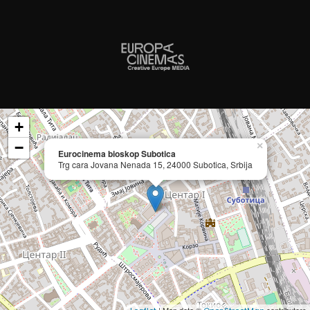
+
−
×
Eurocinema bioskop Subotica
Trg cara Jovana Nenada 15, 24000 Subotica, Srbija
| Map data ©
contributors