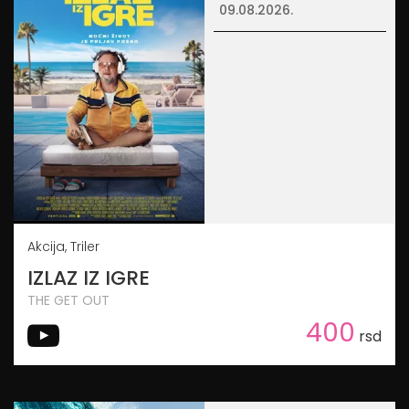
09.08.2026.
Akcija, Triler
IZLAZ IZ IGRE
THE GET OUT
400
rsd