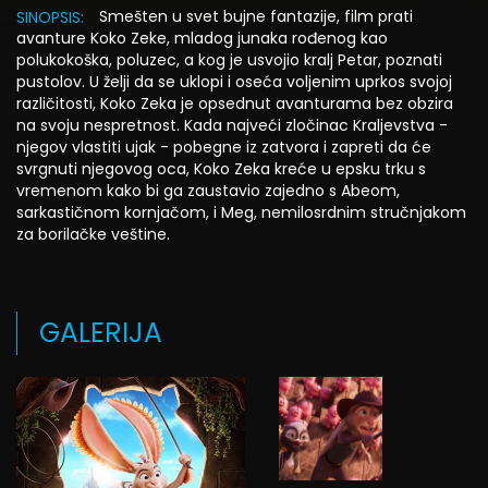
Smešten u svet bujne fantazije, film prati
SINOPSIS:
avanture Koko Zeke, mladog junaka rođenog kao
polukokoška, poluzec, a kog je usvojio kralj Petar, poznati
pustolov. U želji da se uklopi i oseća voljenim uprkos svojoj
različitosti, Koko Zeka je opsednut avanturama bez obzira
na svoju nespretnost. Kada najveći zločinac Kraljevstva -
njegov vlastiti ujak - pobegne iz zatvora i zapreti da će
svrgnuti njegovog oca, Koko Zeka kreće u epsku trku s
vremenom kako bi ga zaustavio zajedno s Abeom,
sarkastičnom kornjačom, i Meg, nemilosrdnim stručnjakom
za borilačke veštine.
GALERIJA