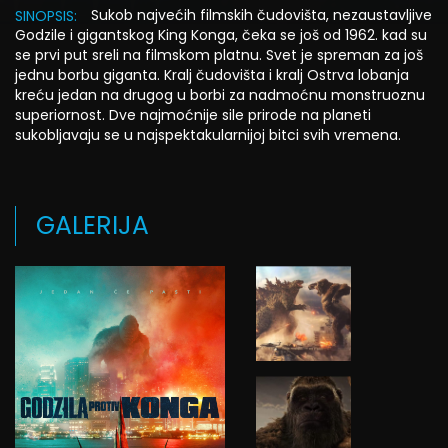
Sukob najvećih filmskih čudovišta, nezaustavljive
SINOPSIS:
Godzile i gigantskog King Konga, čeka se još od 1962. kad su
se prvi put sreli na filmskom platnu. Svet je spreman za još
jednu borbu giganta. Kralj čudovišta i kralj Ostrva lobanja
kreću jedan na drugog u borbi za nadmoćnu monstruoznu
superiornost. Dve najmoćnije sile prirode na planeti
sukobljavaju se u najspektakularnijoj bitci svih vremena.
GALERIJA