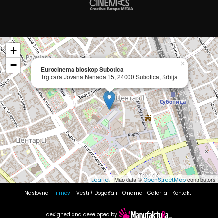
+
−
×
Eurocinema bioskop Subotica
Trg cara Jovana Nenada 15, 24000 Subotica, Srbija
| Map data ©
contributors
Leaflet
OpenStreetMap
Naslovna
Filmovi
Vesti / Događaji
O nama
Galerija
Kontakt
designed and developed by