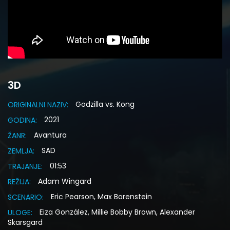
3D
Godzilla vs. Kong
ORIGINALNI NAZIV:
2021
GODINA:
Avantura
ŽANR:
SAD
ZEMLJA:
01:53
TRAJANJE:
Adam Wingard
REŽIJA:
Eric Pearson, Max Borenstein
SCENARIO:
Eiza González, Millie Bobby Brown, Alexander
ULOGE:
Skarsgard