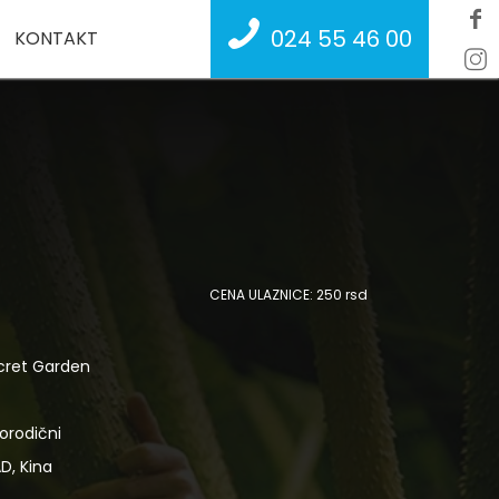
024 55 46 00
KONTAKT
CENA ULAZNICE: 250 rsd
cret Garden
orodični
D, Kina