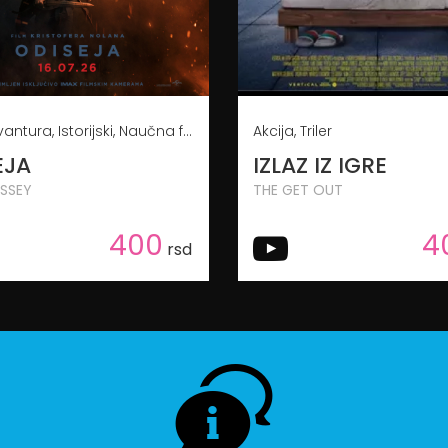
Akcija, Avantura, Istorijski, Naučna fantastika
Akcija, Triler
EJA
IZLAZ IZ IGRE
SSEY
THE GET OUT
400
4
rsd