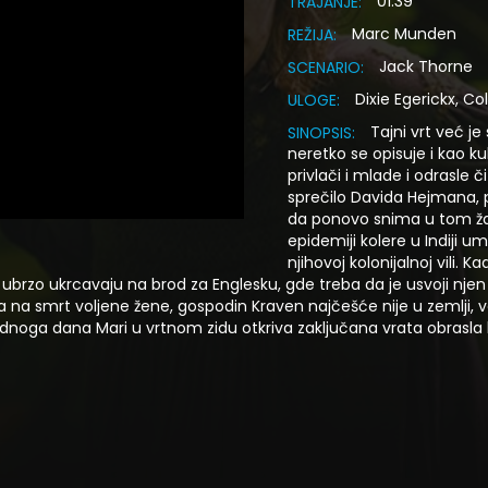
01:39
TRAJANJE:
Marc Munden
REŽIJA:
Jack Thorne
SCENARIO:
Dixie Egerickx, Co
ULOGE:
Tajni vrt već j
SINOPSIS:
neretko se opisuje i kao ku
privlači i mlade i odrasle či
sprečilo Davida Hejmana, 
da ponovo snima u tom žanr
epidemiji kolere u Indiji u
njihovoj kolonijalnoj vili. K
je ubrzo ukrcavaju na brod za Englesku, gde treba da je usvoji nje
eća na smrt voljene žene, gospodin Kraven najčešće nije u zemlji
oga dana Mari u vrtnom zidu otkriva zaključana vrata obrasla b