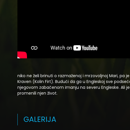
niko ne želi brinuti o razmaženoj i mrzovoljnoj Mari, pa 
Kraven (Kolin Firt). Budući da ga u Engleskoj sve pods
njegovom zabačenom imanju na severu Engleske. Ali jedn
promenili njen život.
GALERIJA