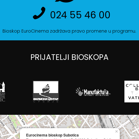
024 55 46 00
Bioskop EuroCinema zadržava pravo promene u programu.
PRIJATELJI BIOSKOPA
×
Eurocinema bioskop Subotica