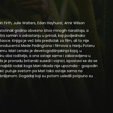
lin Firth, Julie Walters, Edan Hayhurst, Amir Wilson
e stotinak godina obvezno štivo mnogih naraštaja, a
ltni roman o odrastanju u prirodi, koji podjednako
taoce. Knjiga je već bila predložak za film, ali to nije
producenta Mede Pedingtona i filmova o Hariju Poteru
u. Mari Lenoks je devetogodišnjakinja kojoj, u
miru oba roditelja, a ona ostaje sama i zaboravljena u
ada je pronađu britanski susedi i vojnici, ispostavi se da se
n najbliži rođak koga Mari nikada nije upoznala − gospodin
, već putuje svetom pa Mari tako ostaje sama na
ršljanom. Događaji koji su potom usledili potpuno su