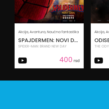
Akcija, Avantura, Naučna fantastika
SPAJDERMEN: NOVI DAN
ODIS
SPIDER-MAN: BRAND NEW DAY
THE ODY
400
rsd