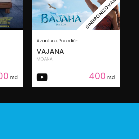
SINHRONIZOVANO
Avantura, Porodični
VAJANA
MOANA
00
400
rsd
rsd