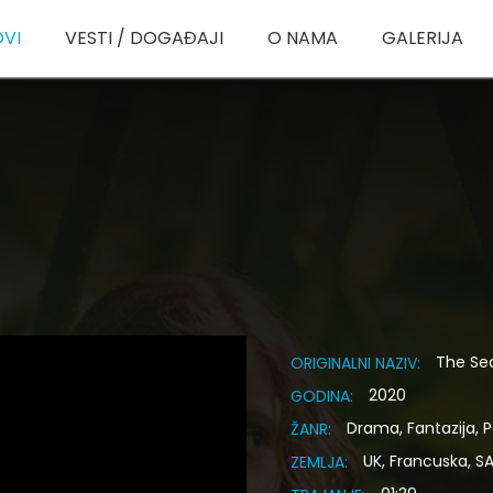
OVI
VESTI / DOGAĐAJI
O NAMA
GALERIJA
The Se
ORIGINALNI NAZIV:
2020
GODINA:
Drama, Fantazija, P
ŽANR:
UK, Francuska, SA
ZEMLJA: