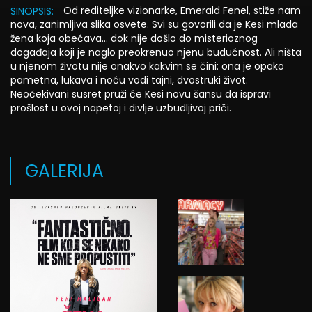
Od rediteljke vizionarke, Emerald Fenel, stiže nam
SINOPSIS:
nova, zanimljiva slika osvete. Svi su govorili da je Kesi mlada
žena koja obećava… dok nije došlo do misterioznog
događaja koji je naglo preokrenuo njenu budućnost. Ali ništa
u njenom životu nije onakvo kakvim se čini: ona je opako
pametna, lukava i noću vodi tajni, dvostruki život.
Neočekivani susret pruži će Kesi novu šansu da ispravi
prošlost u ovoj napetoj i divlje uzbudljivoj priči.
GALERIJA