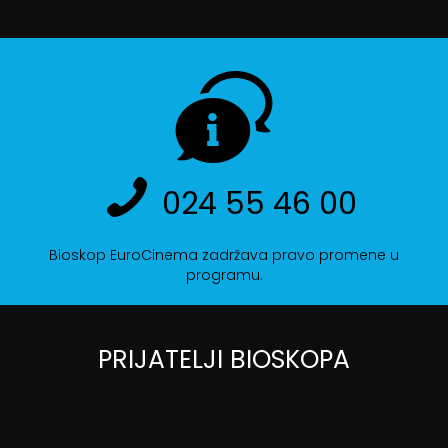
024 55 46 00
Bioskop EuroCinema zadržava pravo promene u
programu.
PRIJATELJI BIOSKOPA