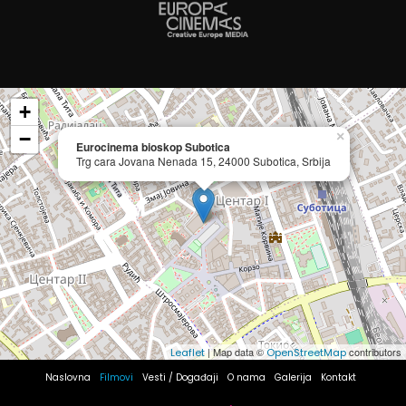
+
−
×
Eurocinema bioskop Subotica
Trg cara Jovana Nenada 15, 24000 Subotica, Srbija
| Map data ©
contributors
Leaflet
OpenStreetMap
Naslovna
Filmovi
Vesti / Događaji
O nama
Galerija
Kontakt