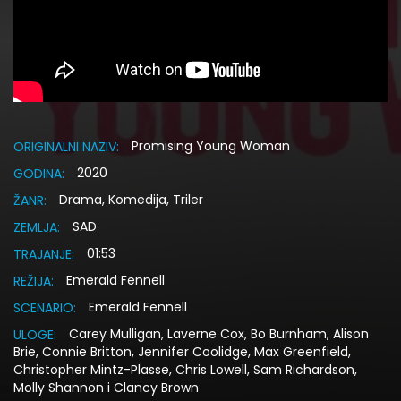
Promising Young Woman
ORIGINALNI NAZIV:
2020
GODINA:
Drama, Komedija, Triler
ŽANR:
SAD
ZEMLJA:
01:53
TRAJANJE:
Emerald Fennell
REŽIJA:
Emerald Fennell
SCENARIO:
Carey Mulligan, Laverne Cox, Bo Burnham, Alison
ULOGE:
Brie, Connie Britton, Jennifer Coolidge, Max Greenfield,
Christopher Mintz-Plasse, Chris Lowell, Sam Richardson,
Molly Shannon i Clancy Brown