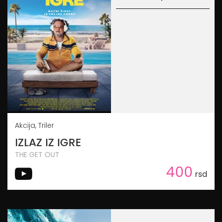
Akcija, Triler
IZLAZ IZ IGRE
THE GET OUT
400
rsd