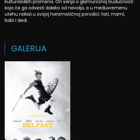
kulturoloških promena. On sanja o glamuroznoj budućnosti
koja će ga odvesti daleko od nevolja, a u međuvremenu
utehu nalazi u svojoj harizmatičnoj porodici: tati, mami,
babi i dedi.
GALERIJA