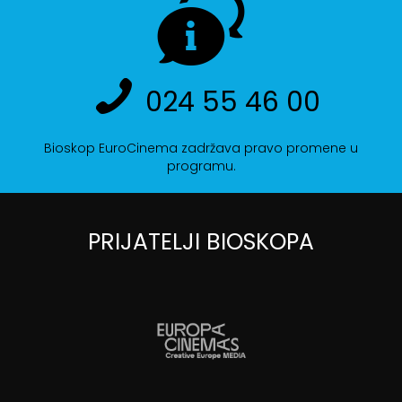
024 55 46 00
Bioskop EuroCinema zadržava pravo promene u
programu.
PRIJATELJI BIOSKOPA