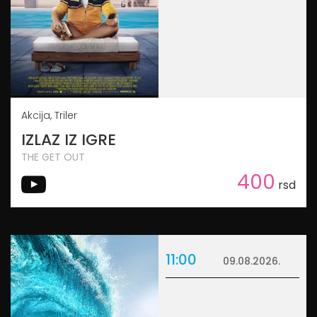
Akcija, Triler
IZLAZ IZ IGRE
THE GET OUT
400
rsd
11:00
09.08.2026.