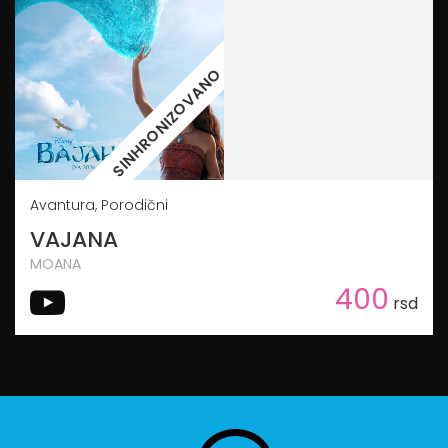
SINHRONIZOVANO
Avantura, Porodični
VAJANA
MOANA
400
rsd