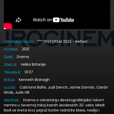
*** FESTOFILM 2022 - Belfast
ORIGINALNI NAZIV:
2021
GODINA:
Drama
ŽANR:
Velika Britanija
ZEMLJA:
01:37
TRAJANJE:
Kenneth Branagh
REŽIJA:
Caitríona Balfe, Judi Dench, Jamie Dornan, Ciarán
ULOGE:
Hinds, Jude Hill
Drama o odrastanju devetogodišnjaka tokom
SINOPSIS:
nemira u Severnoj Irskoj kasnih šezdesetih 20. veka. Mladi
Badi se kreće kroz pejzaž borbe radničke klase, nasilja i