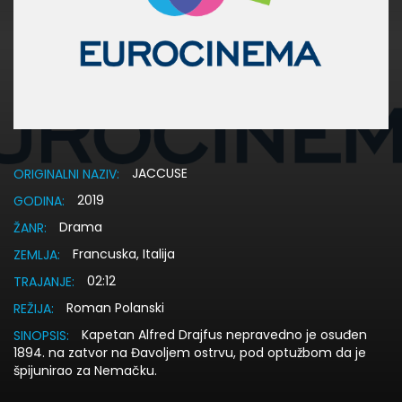
JACCUSE
ORIGINALNI NAZIV:
2019
GODINA:
Drama
ŽANR:
Francuska, Italija
ZEMLJA:
02:12
TRAJANJE:
Roman Polanski
REŽIJA:
Kapetan Alfred Drajfus nepravedno je osuđen
SINOPSIS:
1894. na zatvor na Đavoljem ostrvu, pod optužbom da je
špijunirao za Nemačku.