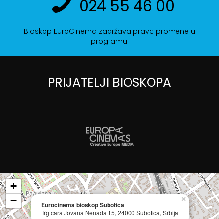
024 55 46 00
Bioskop EuroCinema zadržava pravo promene u
programu.
PRIJATELJI BIOSKOPA
+
−
×
Eurocinema bioskop Subotica
Trg cara Jovana Nenada 15, 24000 Subotica, Srbija