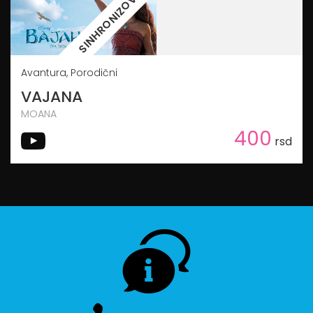
SINHRONIZOVANO
Avantura, Porodični
VAJANA
MOANA
400
rsd