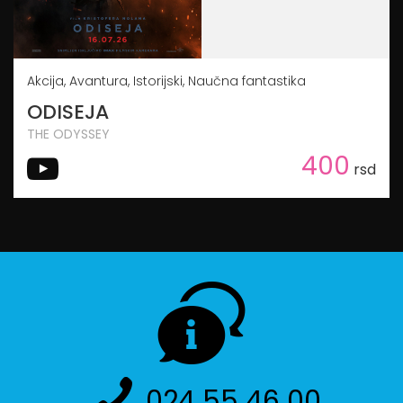
Akcija, Avantura, Istorijski, Naučna fantastika
ODISEJA
THE ODYSSEY
400
rsd
024 55 46 00