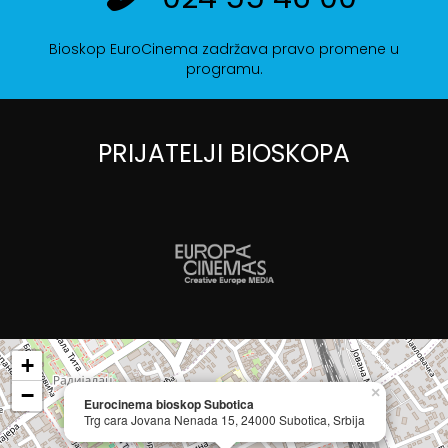
Bioskop EuroCinema zadržava pravo promene u
programu.
PRIJATELJI BIOSKOPA
+
−
×
Eurocinema bioskop Subotica
Trg cara Jovana Nenada 15, 24000 Subotica, Srbija