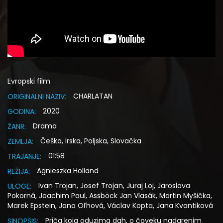
Evropski film
CHARLATAN
ORIGINALNI NAZIV:
2020
GODINA:
Drama
ŽANR:
Češka, Irska, Poljska, Slovačka
ZEMLJA:
01:58
TRAJANJE:
Agnieszka Holland
REŽIJA:
Ivan Trojan, Josef Trojan, Juraj Loj, Jaroslava
ULOGE:
Pokorná, Joachim Paul, Assböck Jan Vlasák, Martin Myšička,
Marek Epstein, Jana Oľhová, Václav Kopta, Jana Kvantiková
Priča koja oduzima dah, o čoveku nadarenim
SINOPSIS: