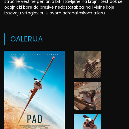
stručne veštine penjanja biti stavljene na krajnji test dok se
očajnički bore da prežive nedostatak zaliha i visine koje
izazivaju vrtoglavicu u ovom adrenalinskom trileru.
GALERIJA