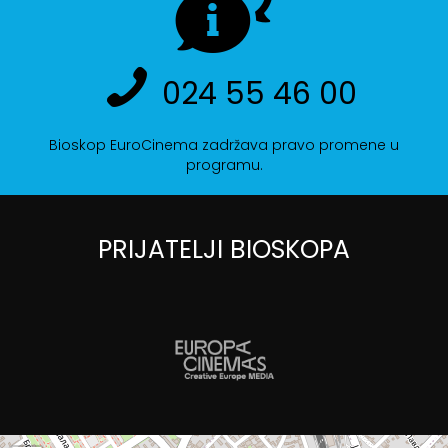
024 55 46 00
Bioskop EuroCinema zadržava pravo promene u
programu.
PRIJATELJI BIOSKOPA