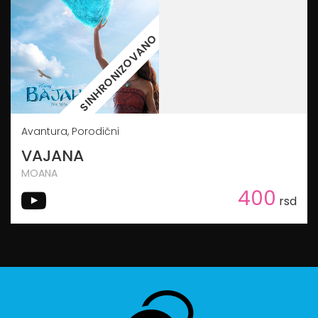
SINHRONIZOVANO
Avantura, Porodični
VAJANA
MOANA
400
rsd