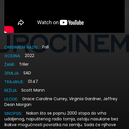
Fall
ORIGINALNI NAZIV:
2022
GODINA:
Triler
ŽANR:
SAD
ZEMLJA:
01:47
TRAJANJE:
Scott Mann
REŽIJA:
Grace Caroline Currey, Virginia Gardner, Jeffrey
ULOGE:
Dean Morgan
Nakon što se popnu 2000 stopa do vrha
SINOPSIS:
udaljenog, napuštenog radio tornja, ostaju nasukane bez
ikakve mogućnosti povratka na zemlju. Sada će njihove