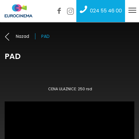
024 55 46 00
Nazad
PAD
PAD
CENA ULAZNICE: 250 rsd