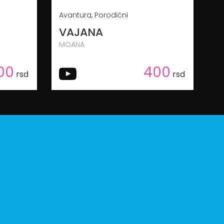
Avantura, Porodični
VAJANA
MOANA
00
400
rsd
rsd