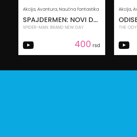
Akcija, Avantura, Naučna fantastika
SPAJDERMEN: NOVI DAN
ODIS
SPIDER-MAN: BRAND NEW DAY
THE ODY
400
rsd