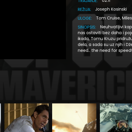
02:11
TRAJANJE:
Joseph Kosinski
REŽIJA:
Tom Cruise, Miles
ULOGE:
Neuhvatljivi ka
SINOPSIS:
nas ostaviti bez daha i po
ikada, Tomu Kruzu pridružuju
dela, a sada su uz njih i D
need.. the need for speed!