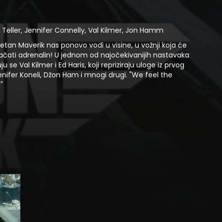
 Teller, Jennifer Connelly, Val Kilmer, Jon Hamm
petan Maverik nas ponovo vodi u visine, u vožnji koja će
jačati adrenalin! U jednom od najočekivanijih nastavaka
 se Val Kilmer i Ed Haris, koji repriziraju uloge iz prvog
ženifer Koneli, Džon Ham i mnogi drugi. "We feel the
"