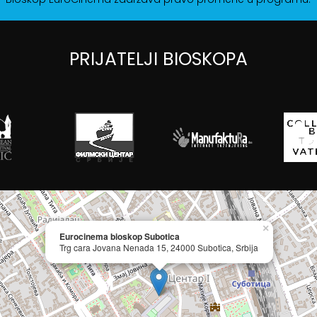
PRIJATELJI BIOSKOPA
×
Eurocinema bioskop Subotica
Trg cara Jovana Nenada 15, 24000 Subotica, Srbija