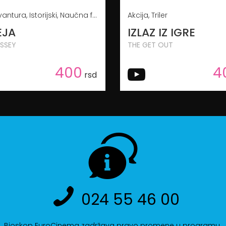
Akcija, Avantura, Istorijski, Naučna fantastika
Akcija, Triler
EJA
IZLAZ IZ IGRE
SSEY
THE GET OUT
400
4
rsd
024 55 46 00
Bioskop EuroCinema zadržava pravo promene u programu.