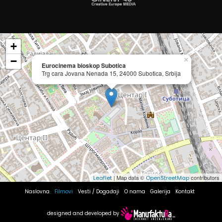
+
−
×
Eurocinema bioskop Subotica
Trg cara Jovana Nenada 15, 24000 Subotica, Srbija
| Map data ©
contributors
Leaflet
OpenStreetMap
Naslovna
Filmovi
Vesti / Događaji
O nama
Galerija
Kontakt
designed and developed by