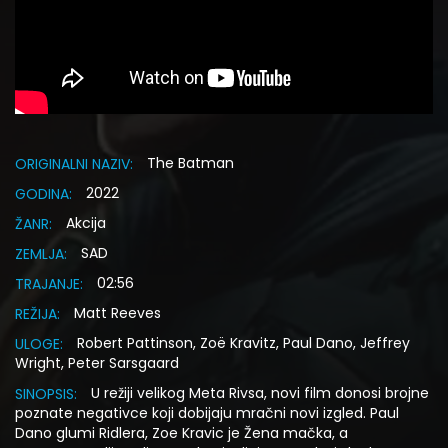
The Batman
ORIGINALNI NAZIV:
2022
GODINA:
Akcija
ŽANR:
SAD
ZEMLJA:
02:56
TRAJANJE:
Matt Reeves
REŽIJA:
Robert Pattinson, Zoë Kravitz, Paul Dano, Jeffrey
ULOGE:
Wright, Peter Sarsgaard
U režiji velikog Meta Rivsa, novi film donosi brojne
SINOPSIS:
poznate negativce koji dobijaju mračni novi izgled. Paul
Dano glumi Ridlera, Zoe Kravic je Žena mačka, a