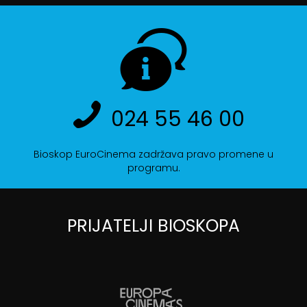
024 55 46 00
Bioskop EuroCinema zadržava pravo promene u
programu.
PRIJATELJI BIOSKOPA