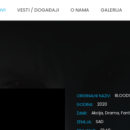
OVI
VESTI / DOGAĐAJI
O NAMA
GALERIJA
BLOOD
ORIGINALNI NAZIV:
2020
GODINA:
Akcija, Drama, Fant
ŽANR:
SAD
ZEMLJA: