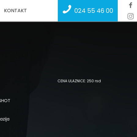
024 55 46 00
KONTAKT
CENA ULAZNICE: 250 rsd
SHOT
azija