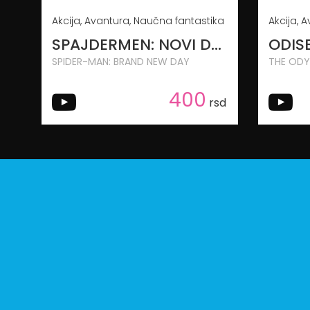
Akcija, Avantura, Naučna fantastika
SPAJDERMEN: NOVI DAN
ODIS
SPIDER-MAN: BRAND NEW DAY
THE ODY
400
rsd