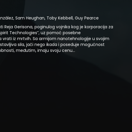
González, Sam Heughan, Toby Kebbell, Guy Pearce
ti Reja Gerisona, poginulog vojnika kog je korporacija za
g Spirit Technologies”, uz pomoć posebne
 vrati iz mrtvih. Sa armijom nanotehnologije u svojim
avljiva sila, jači nego ikada i poseduje mogućnost
obnosti, međutim, imaju svoju cenu…