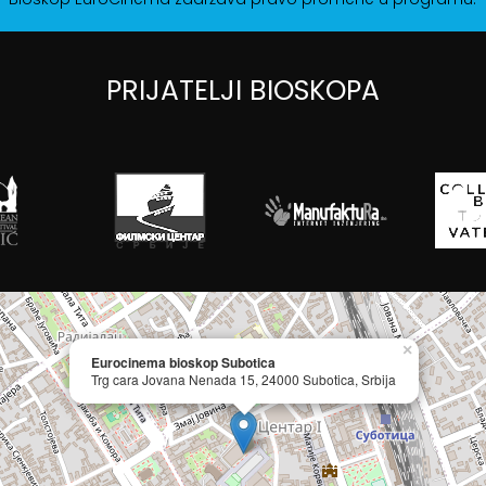
PRIJATELJI BIOSKOPA
×
Eurocinema bioskop Subotica
Trg cara Jovana Nenada 15, 24000 Subotica, Srbija