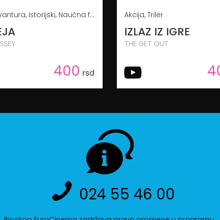
Akcija, Avantura, Istorijski, Naučna fantastika
Akcija, Triler
EJA
IZLAZ IZ IGRE
SSEY
THE GET OUT
400
4
rsd
024 55 46 00
Bioskop EuroCinema zadržava pravo promene u programu.