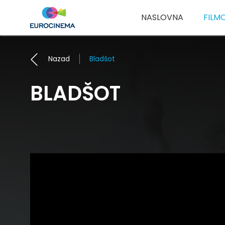
NASLOVNA
FILM
Nazad
Bladšot
BLADŠOT