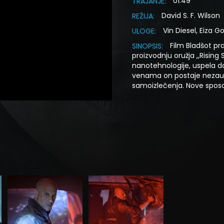
01:49
TRAJANJE:
David S. F. Wilson
REŽIJA:
Vin Diesel, Eiza 
ULOGE:
Film Bladšot pra
SINOPSIS:
proizvodnju oružja ,,Risin
nanotehnologije, uspela da
venama on postaje nezaust
samoizlečenja. Nove spos