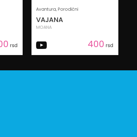
Avantura, Porodični
VAJANA
MOANA
00
400
rsd
rsd