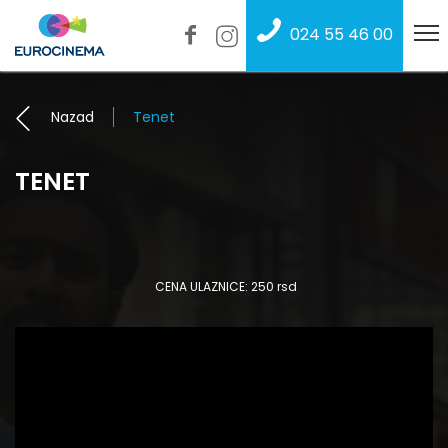
024 55 46 00
Nazad
Tenet
TENET
CENA ULAZNICE: 250 rsd