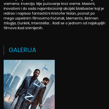
vremena. Inverzija. Nije putovanje kroz vreme. Masivni,
inovativni i do sada najambiciozniji akcijski blokbaster koji je
režirao i napisao fantastični Kristofer Nolan, poznat po
mega uspešnim filmovima Početak, Memento, Betmen
trilogija, Dunkirk, Interstellar… Radi se o jednom od najskupljih
filmova ikad snimljenih.
GALERIJA