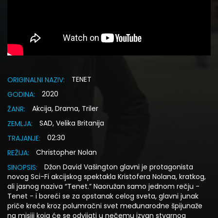
TENET
ORIGINALNI NAZIV:
2020
GODINA:
Akcija, Drama, Triler
ŽANR:
SAD, Velika Britanija
ZEMLJA:
02:30
TRAJANJE:
Christopher Nolan
REŽIJA:
Džon David Vašington glavni je protagonista
SINOPSIS:
novog Sci-Fi akcijskog spektakla Kristofera Nolana, kratkog,
ali jasnog naziva “Tenet.” Naoružan samo jednom rečju -
Tenet - i boreći se za opstanak celog sveta, glavni junak
priče kreće kroz polumračni svet međunarodne špijunaže
na misiji koja će se odvijati u nečemu izvan stvarnog