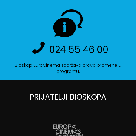
024 55 46 00
Bioskop EuroCinema zadržava pravo promene u
programu.
PRIJATELJI BIOSKOPA