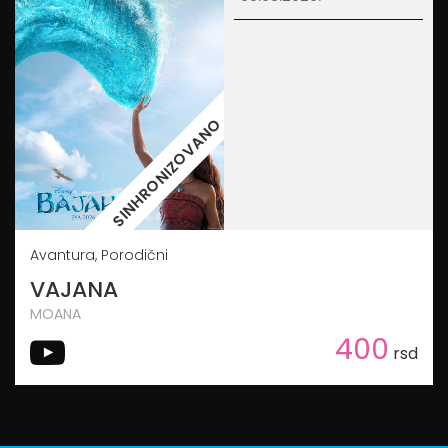
SINHRONIZOVANO
Avantura, Porodični
VAJANA
MOANA
400
rsd