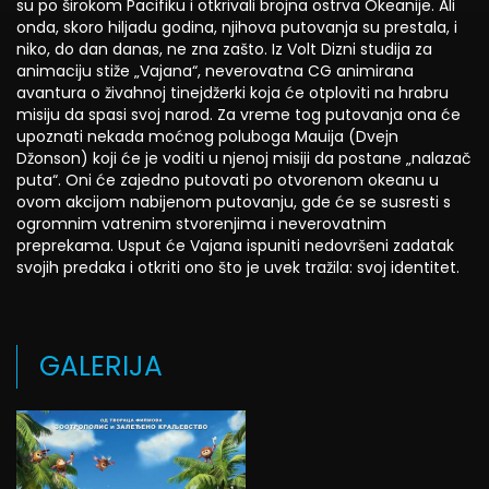
su po širokom Pacifiku i otkrivali brojna ostrva Okeanije. Ali
onda, skoro hiljadu godina, njihova putovanja su prestala, i
niko, do dan danas, ne zna zašto. Iz Volt Dizni studija za
animaciju stiže „Vajana“, neverovatna CG animirana
avantura o živahnoj tinejdžerki koja će otploviti na hrabru
misiju da spasi svoj narod. Za vreme tog putovanja ona će
upoznati nekada moćnog poluboga Mauija (Dvejn
Džonson) koji će je voditi u njenoj misiji da postane „nalazač
puta“. Oni će zajedno putovati po otvorenom okeanu u
ovom akcijom nabijenom putovanju, gde će se susresti s
ogromnim vatrenim stvorenjima i neverovatnim
preprekama. Usput će Vajana ispuniti nedovršeni zadatak
svojih predaka i otkriti ono što je uvek tražila: svoj identitet.
GALERIJA