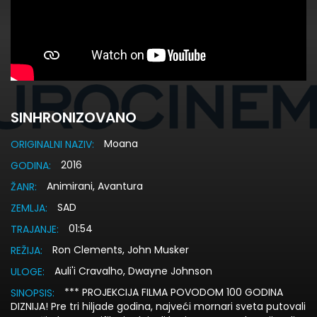
SINHRONIZOVANO
Moana
ORIGINALNI NAZIV:
2016
GODINA:
Animirani, Avantura
ŽANR:
SAD
ZEMLJA:
01:54
TRAJANJE:
Ron Clements, John Musker
REŽIJA:
Auli'i Cravalho, Dwayne Johnson
ULOGE:
*** PROJEKCIJA FILMA POVODOM 100 GODINA
SINOPSIS:
DIZNIJA! Pre tri hiljade godina, najveći mornari sveta putovali