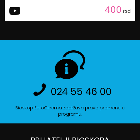
400
rsd
024 55 46 00
Bioskop EuroCinema zadržava pravo promene u
programu.