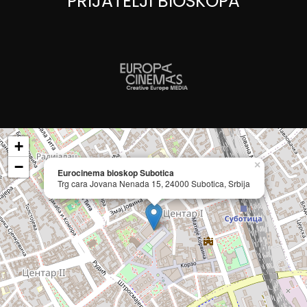
PRIJATELJI BIOSKOPA
+
−
×
Eurocinema bioskop Subotica
Trg cara Jovana Nenada 15, 24000 Subotica, Srbija