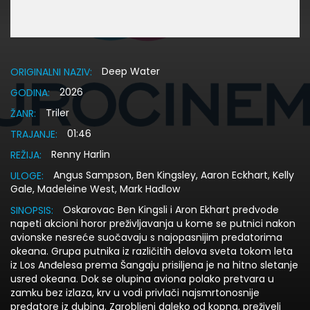
Deep Water
ORIGINALNI NAZIV:
2026
GODINA:
Triler
ŽANR:
01:46
TRAJANJE:
Renny Harlin
REŽIJA:
Angus Sampson, Ben Kingsley, Aaron Eckhart, Kelly
ULOGE:
Gale, Madeleine West, Mark Hadlow
Oskarovac Ben Kingsli i Aron Ekhart predvode
SINOPSIS:
napeti akcioni horor preživljavanja u kome se putnici nakon
avionske nesreće suočavaju s najopasnijim predatorima
okeana. Grupa putnika iz različitih delova sveta tokom leta
iz Los Anđelesa prema Šangaju prisiljena je na hitno sletanje
usred okeana. Dok se olupina aviona polako pretvara u
zamku bez izlaza, krv u vodi privlači najsmrtonosnije
predatore iz dubina. Zarobljeni daleko od kopna, preživeli