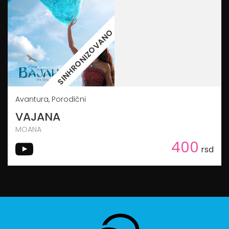
SINHRONIZOVANO
Avantura, Porodični
VAJANA
MOANA
400
rsd