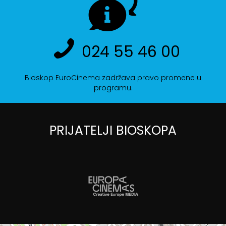
024 55 46 00
Bioskop EuroCinema zadržava pravo promene u
programu.
PRIJATELJI BIOSKOPA