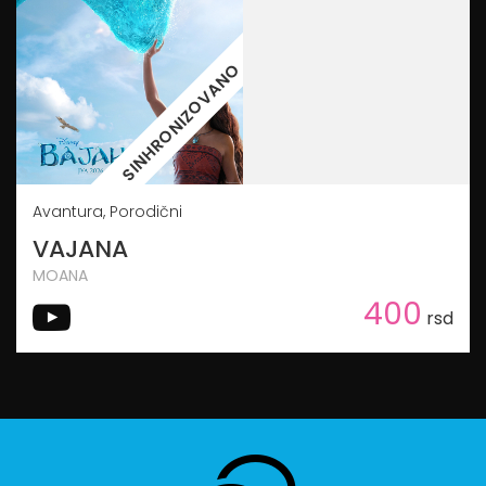
SINHRONIZOVANO
Avantura, Porodični
VAJANA
MOANA
400
rsd